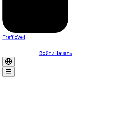
TrafficVeil
Войти
Начать