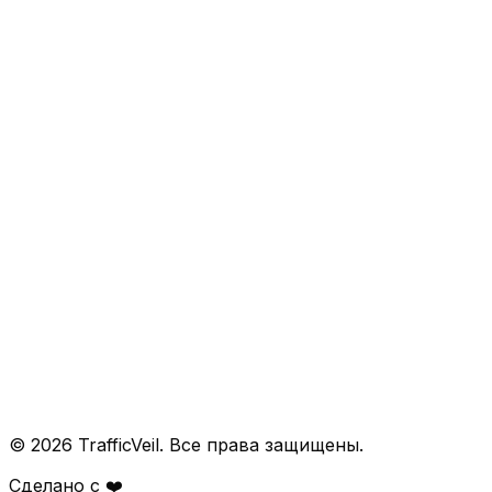
Защита магазина от парсеров
AI-боты и краулеры
Защита от скликивания
Скрыть IP сервера
Защита API от ботов
О нас
Блог
Контакты
Центр помощи
Конфиденциальность
Соглашение
Оферта
Способы оплаты
Запрещённый контент
© 2026 TrafficVeil. Все права защищены.
Сделано с ❤️