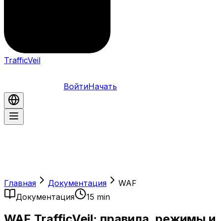
TrafficVeil
Войти
Начать
Главная
Документация
WAF
Документация
15 min
WAF TrafficVeil: правила, режимы и