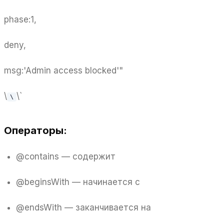
phase:1,
deny,
msg:'Admin access blocked'"
\
\`
\
Операторы:
@contains — содержит
@beginsWith — начинается с
@endsWith — заканчивается на