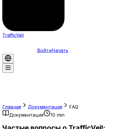
TrafficVeil
Войти
Начать
Главная
Документация
FAQ
Документация
10 min
Частые вопросы о TrafficVeil: