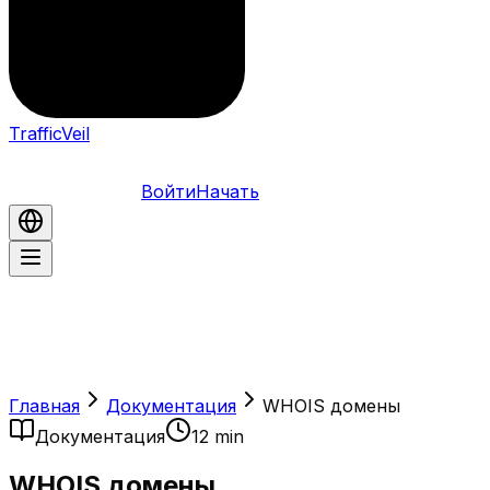
TrafficVeil
Войти
Начать
Главная
Документация
WHOIS домены
Документация
12 min
WHOIS домены