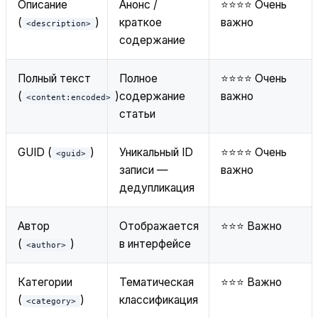
Описание
Анонс /
⭐⭐⭐⭐ Очень
(
)
краткое
важно
<description>
содержание
Полный текст
Полное
⭐⭐⭐⭐ Очень
(
)
содержание
важно
<content:encoded>
статьи
GUID (
)
Уникальный ID
⭐⭐⭐⭐ Очень
<guid>
записи —
важно
дедупликация
Автор
Отображается
⭐⭐⭐ Важно
(
)
в интерфейсе
<author>
Категории
Тематическая
⭐⭐⭐ Важно
(
)
классификация
<category>