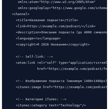
     xmlns:atom="http://www.w3.org/2005/Atom"

     xmlns:googleplay="http://www.google.com/schemas
  <channel>

    <title>Название подкаста</title>

    <link>https://example.com/podcast/</link>

    <description>Описание подкаста (до 4000 символов
    <language>ru</language>

    <copyright>© 2026 Название</copyright>

    <!-- Self-link: -->

    <atom:link rel="self" type="application/rss+xml"
               href="https://example.com/podcast/fee
    <!-- Изображение подкаста (минимум 1400×1400px):
    <itunes:image href="https://example.com/podcast/
    <!-- Категория iTunes: -->

    <itunes:category text="Technology"/>
