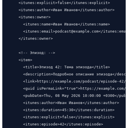
    <itunes:explicit>false</itunes:explicit>

    <itunes:author>Иван Иванов</itunes:author>

    <itunes:owner>

      <itunes:name>Иван Иванов</itunes:name>

      <itunes:email>podcast@example.com</itunes:emai
    </itunes:owner>

    <!-- Эпизод: -->

    <item>

      <title>Эпизод 42: Тема эпизода</title>

      <description>Подробное описание эпизода</descr
      <link>https://example.com/podcast/episode-42/<
      <guid isPermaLink="true">https://example.com/p
      <pubDate>Thu, 08 May 2026 10:00:00 +0300</pubD
      <itunes:author>Иван Иванов</itunes:author>

      <itunes:duration>45:30</itunes:duration>

      <itunes:explicit>false</itunes:explicit>

      <itunes:episode>42</itunes:episode>
