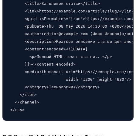
      <title>Заголовок статьи</title>

      <link>https://example.com/article/slug/</link>
      <guid isPermaLink="true">https://example.com/a
      <pubDate>Thu, 08 May 2026 14:30:00 +0300</pubD
      <author>editor@example.com (Иван Иванов)</auth
      <description>Краткое описание статьи для анонс
      <content:encoded><![CDATA[

        <p>Полный HTML-текст статьи...</p>

      ]]></content:encoded>

      <media:thumbnail url="https://example.com/imag
                       width="1200" height="630"/>

      <category>Технологии</category>

    </item>

  </channel>

</rss>