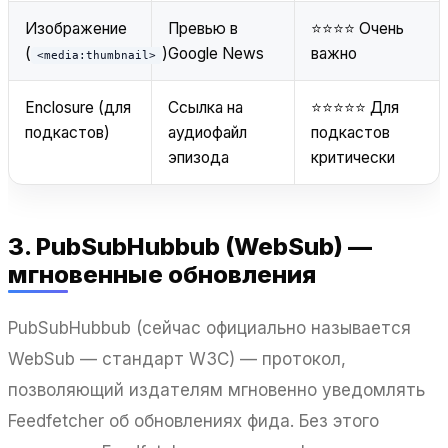
Изображение
Превью в
⭐⭐⭐⭐ Очень
(
)
Google News
важно
<media:thumbnail>
Enclosure (для
Ссылка на
⭐⭐⭐⭐⭐ Для
подкастов)
аудиофайл
подкастов
эпизода
критически
3. PubSubHubbub (WebSub) —
мгновенные обновления
PubSubHubbub (сейчас официально называется
WebSub — стандарт W3C) — протокол,
позволяющий издателям мгновенно уведомлять
Feedfetcher об обновлениях фида. Без этого