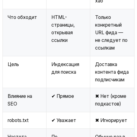
хаб
Что обходит
HTML-
Только
страницы,
конкретный
открывая
URL фида —
ссылки
не следует по
ссылкам
Цель
Индексация
Доставка
для поиска
контента фида
подписчикам
Влияние на
✔ Прямое
✖ Нет (кроме
SEO
подкастов)
robots.txt
✔ Уважает
✖ Игнорирует
Частота
По
Обычно раз в