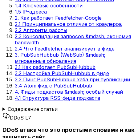
1.4 Ключевые особенности
1.5 IP-адреса
2. Как работает Feedfetcher-Google
2.1 Принципиальное отличие от краулеров
2.2 Алгоритм работы
2.3 Консолидация запросов &mdash; экономия
bandwidth
2.4 Что Feedfetcher анализирует в фиде
3. PubSubHubbub (WebSub) &mdash;
мгновенные обновления
3.1 Как работает PubSubHubbub
3.2 Настройка PubSubHubbub в фиде
3.3 Пинг PubSubHubbub хаба при публикации
3.4 Atom фид с PubSubHubbub
4. Фиды подкастов &mdash; особый случай
4.1 Структура RSS-фида подкаста
Содержание статьи
DDoS L7
DDoS атака что это простыми словами и как
защитить сайт