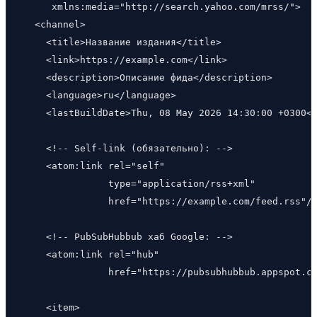
     xmlns:media="http://search.yahoo.com/mrss/">

  <channel>

    <title>Название издания</title>

    <link>https://example.com</link>

    <description>Описание фида</description>

    <language>ru</language>

    <lastBuildDate>Thu, 08 May 2026 14:30:00 +0300</
    <!-- Self-link (обязательно): -->

    <atom:link rel="self"

               type="application/rss+xml"

               href="https://example.com/feed.rss"/>
    <!-- PubSubHubbub хаб Google: -->

    <atom:link rel="hub"

               href="https://pubsubhubbub.appspot.co
    <item>
