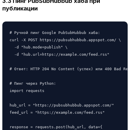
3.3 Пинг PubSubHubbub хаба при
публикации
# Ручной пинг Google PubSubHubbub хаба:

curl -X POST https://pubsubhubbub.appspot.com/ \

  -d "hub.mode=publish" \

  -d "hub.url=https://example.com/feed.rss"

# Ответ: HTTP 204 No Content (успех) или 400 Bad Req
# Пинг через Python:

import requests

hub_url = "https://pubsubhubbub.appspot.com/"

feed_url = "https://example.com/feed.rss"

response = requests.post(hub_url, data={
