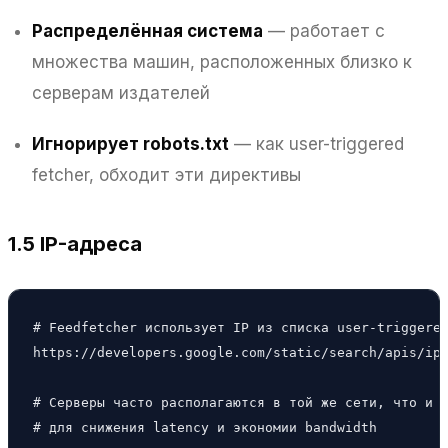
Распределённая система
— работает с
множества машин, расположенных близко к
серверам издателей
Игнорирует robots.txt
— как user-triggered
fetcher, обходит эти директивы
1.5 IP-адреса
# Feedfetcher использует IP из списка user-triggered
https://developers.google.com/static/search/apis/ipr
# Серверы часто располагаются в той же сети, что и с
# для снижения latency и экономии bandwidth