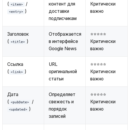
(
/
контент для
Критически
<item>
)
доставки
важно
<entry>
подписчикам
Заголовок
Отображается
⭐⭐⭐⭐⭐
(
)
в интерфейсе
Критически
<title>
Google News
важно
Ссылка
URL
⭐⭐⭐⭐⭐
(
)
оригинальной
Критически
<link>
статьи
важно
Дата
Определяет
⭐⭐⭐⭐⭐
(
/
свежесть и
Критически
<pubDate>
)
порядок
важно
<updated>
записей