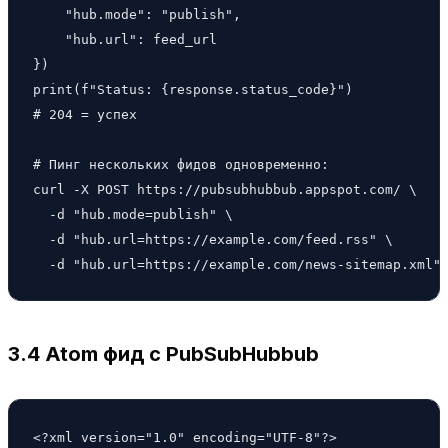
    "hub.mode": "publish",

    "hub.url": feed_url

})

print(f"Status: {response.status_code}")

# 204 = успех

# Пинг нескольких фидов одновременно:

curl -X POST https://pubsubhubbub.appspot.com/ \

  -d "hub.mode=publish" \

  -d "hub.url=https://example.com/feed.rss" \

  -d "hub.url=https://example.com/news-sitemap.xml"
3.4 Atom фид с PubSubHubbub
<?xml version="1.0" encoding="UTF-8"?>
