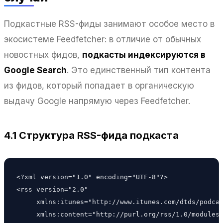
Подкастные RSS-фиды занимают особое место в
экосистеме Feedfetcher: в отличие от обычных
новостных фидов,
подкасты индексируются в
Google Search
. Это единственный тип контента
из фидов, который попадает в органическую
выдачу Google напрямую через Feedfetcher.
4.1 Структура RSS-фида подкаста
<?xml version="1.0" encoding="UTF-8"?>

<rss version="2.0"

     xmlns:itunes="http://www.itunes.com/dtds/podcas
     xmlns:content="http://purl.org/rss/1.0/modules/