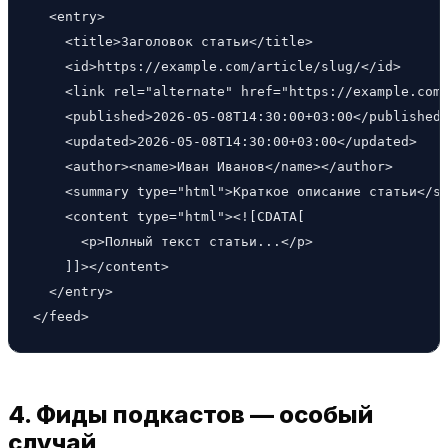
  <entry>

    <title>Заголовок статьи</title>

    <id>https://example.com/article/slug/</id>

    <link rel="alternate" href="https://example.com/
    <published>2026-05-08T14:30:00+03:00</published>
    <updated>2026-05-08T14:30:00+03:00</updated>

    <author><name>Иван Иванов</name></author>

    <summary type="html">Краткое описание статьи</su
    <content type="html"><![CDATA[

      <p>Полный текст статьи...</p>

    ]]></content>

  </entry>

</feed>
4. Фиды подкастов — особый
случай