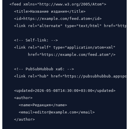
<feed xmlns="http://www.w3.org/2005/Atom">

  <title>Название издания</title>

  <id>https://example.com/feed.atom</id>

  <link rel="alternate" type="text/html" href="https
  <!-- Self-link: -->

  <link rel="self" type="application/atom+xml"

        href="https://example.com/feed.atom"/>

  <!-- PubSubHubbub хаб: -->

  <link rel="hub" href="https://pubsubhubbub.appspot
  <updated>2026-05-08T14:30:00+03:00</updated>

  <author>

    <name>Редакция</name>

    <email>editor@example.com</email>

  </author>
