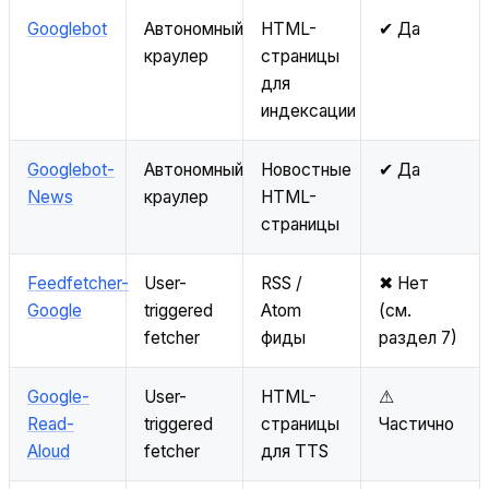
Googlebot
Автономный
HTML-
✔ Да
краулер
страницы
для
индексации
Googlebot-
Автономный
Новостные
✔ Да
News
краулер
HTML-
страницы
Feedfetcher-
User-
RSS /
✖ Нет
Google
triggered
Atom
(см.
fetcher
фиды
раздел 7)
Google-
User-
HTML-
⚠
Read-
triggered
страницы
Частично
Aloud
fetcher
для TTS